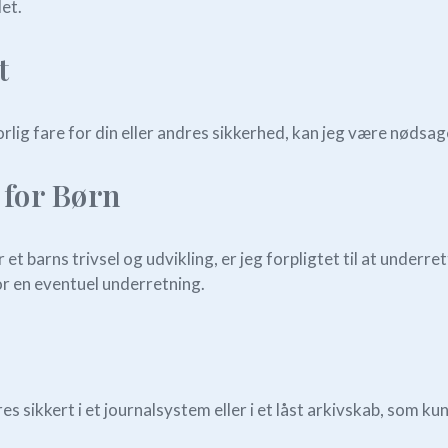
et.
t
vorlig fare for din eller andres sikkerhed, kan jeg være nødsag
for Børn
or et barns trivsel og udvikling, er jeg forpligtet til at und
for en eventuel underretning.
s sikkert i et journalsystem eller i et låst arkivskab, som kun